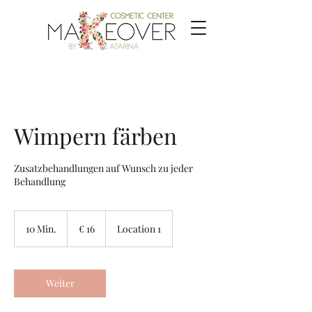
Wimpern färben
Zusatzbehandlungen auf Wunsch zu jeder
Behandlung
16
Euro
10 Min.
1
€ 16
Location 1
0
M
i
n
Weiter
.