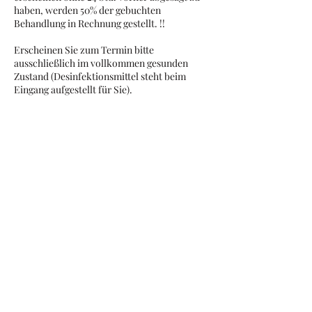
haben, werden 50% der gebuchten
Behandlung in Rechnung gestellt. !!
Erscheinen Sie zum Termin bitte
ausschließlich im vollkommen gesunden
Zustand (Desinfektionsmittel steht beim
Eingang aufgestellt für Sie).
Kontaktangaben
0660 5559606
katarina_radovanovic@live.at
0660 555 96 06