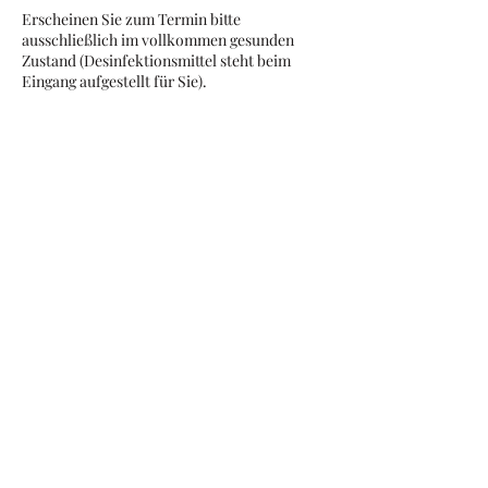
Erscheinen Sie zum Termin bitte
ausschließlich im vollkommen gesunden
Zustand (Desinfektionsmittel steht beim
Eingang aufgestellt für Sie).
Kontaktangaben
0660 5559606
katarina_radovanovic@live.at
0660 555 96 06
Impressum & Datenschutzerklärung